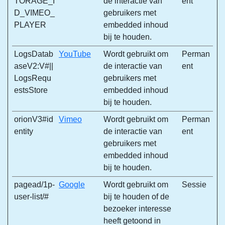
TORAGE_I
de interactie van
ent
D_VIMEO_
gebruikers met
PLAYER
embedded inhoud
bij te houden.
LogsDatab
YouTube
Wordt gebruikt om
Perman
aseV2:V#||
de interactie van
ent
LogsRequ
gebruikers met
estsStore
embedded inhoud
bij te houden.
orionV3#id
Vimeo
Wordt gebruikt om
Perman
entity
de interactie van
ent
gebruikers met
embedded inhoud
bij te houden.
pagead/1p-
Google
Wordt gebruikt om
Sessie
user-list/#
bij te houden of de
bezoeker interesse
heeft getoond in