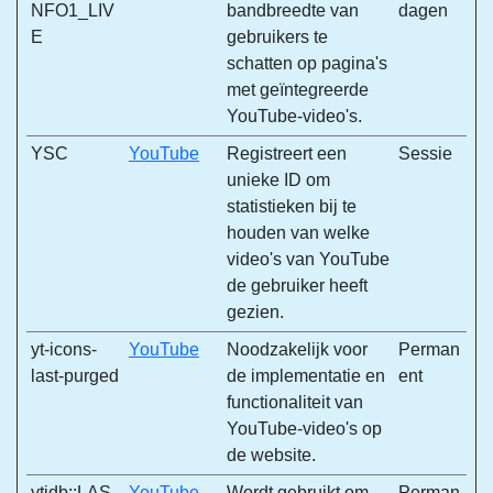
NFO1_LIV
bandbreedte van
dagen
E
gebruikers te
schatten op pagina's
met geïntegreerde
YouTube-video's.
YSC
YouTube
Registreert een
Sessie
unieke ID om
statistieken bij te
houden van welke
video's van YouTube
de gebruiker heeft
gezien.
yt-icons-
YouTube
Noodzakelijk voor
Perman
last-purged
de implementatie en
ent
functionaliteit van
YouTube-video's op
de website.
ytidb::LAS
YouTube
Wordt gebruikt om
Perman