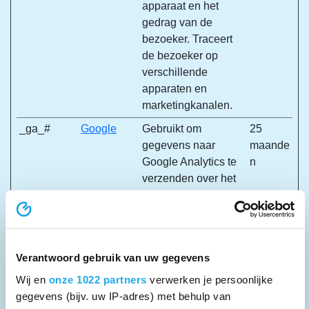
apparaat en het
gedrag van de
bezoeker. Traceert
de bezoeker op
verschillende
apparaten en
marketingkanalen.
_ga_#
Google
Gebruikt om
25
gegevens naar
maande
Google Analytics te
n
verzenden over het
apparaat en het
gedrag van de
bezoeker. Traceert
de bezoeker op
Verantwoord gebruik van uw gegevens
verschillende
apparaten en
Wij en
onze 1022 partners
verwerken je persoonlijke
marketingkanalen.
gegevens (bijv. uw IP-adres) met behulp van