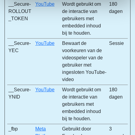
__Secure-
YouTube
Wordt gebruikt om
180
en om ons websiteverkeer te analyseren. Ook delen we
ROLLOUT
de interactie van
dagen
informatie over uw gebruik van onze site met onze
_TOKEN
gebruikers met
partners voor social media, adverteren en analyse. Deze
embedded inhoud
partners kunnen deze gegevens combineren met andere
bij te houden.
informatie die u aan ze heeft verstrekt of die ze hebben
verzameld op basis van uw gebruik van hun services.
__Secure-
YouTube
Bewaart de
Sessie
YEC
voorkeuren van de
videospeler van de
gebruiker met
ingesloten YouTube-
video
__Secure-
YouTube
Wordt gebruikt om
180
YNID
de interactie van
dagen
gebruikers met
embedded inhoud
bij te houden.
_fbp
Meta
Gebruikt door
3