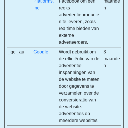
Platforms,
Facebook om een
maande
Inc.
reeks
n
advertentieproducte
n te leveren, zoals
realtime bieden van
externe
adverteerders.
_gcl_au
Google
Wordt gebruikt om
3
de efficiëntie van de
maande
advertentie-
n
inspanningen van
de website te meten
door gegevens te
verzamelen over de
conversieratio van
de website-
advertenties op
meerdere websites.