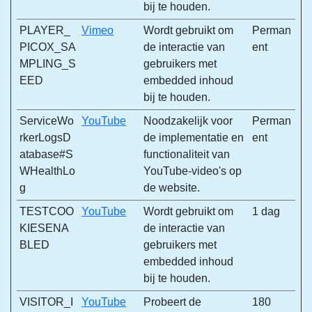
bij te houden.
PLAYER_
Vimeo
Wordt gebruikt om
Perman
PICOX_SA
de interactie van
ent
MPLING_S
gebruikers met
EED
embedded inhoud
bij te houden.
ServiceWo
YouTube
Noodzakelijk voor
Perman
rkerLogsD
de implementatie en
ent
atabase#S
functionaliteit van
WHealthLo
YouTube-video's op
g
de website.
TESTCOO
YouTube
Wordt gebruikt om
1 dag
KIESENA
de interactie van
BLED
gebruikers met
embedded inhoud
bij te houden.
VISITOR_I
YouTube
Probeert de
180