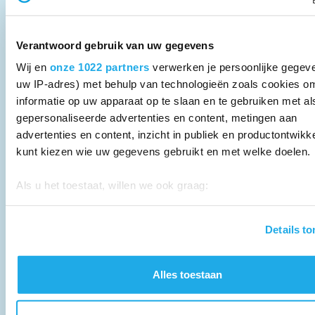
Verantwoord gebruik van uw gegevens
Wij en
onze 1022 partners
verwerken je persoonlijke gegeve
uw IP-adres) met behulp van technologieën zoals cookies o
informatie op uw apparaat op te slaan en te gebruiken met al
gepersonaliseerde advertenties en content, metingen aan
advertenties en content, inzicht in publiek en productontwikk
kunt kiezen wie uw gegevens gebruikt en met welke doelen.
Als u het toestaat, willen we ook graag:
26 maart 2026
Informatie verzamelen over uw geografische locatie, d
een paar meter nauwkeurig kan zijn
Column Youssef Asraoui - Samenspel als
Details t
voorwaarde voor goed onderwijs
Uw apparaat identificeren door het actief te scannen 
specifieke eigenschappen (fingerprinting)
In mijn eerste weken als lid van de Raad van Bestuur
Alles toestaan
Lees meer over hoe uw persoonlijke gegevens worden verwe
werd al snel duidelijk: goed onderwijs ontstaat niet alleen
stel uw voorkeuren in het
detailgedeelte
in. U kunt uw toes
in de klas maar door het samenspel van iedereen die bij
op elk moment wijzigen of intrekken in de Cookieverklaring.
de school betrokken is. Het is juist deze dagelijkse inzet