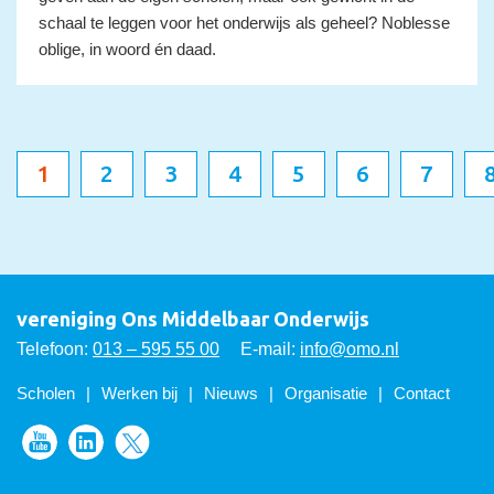
schaal te leggen voor het onderwijs als geheel? Noblesse
oblige, in woord én daad.
1
2
3
4
5
6
7
vereniging Ons Middelbaar Onderwijs
Telefoon:
013 – 595 55 00
E-mail:
info@omo.nl
Scholen
Werken bij
Nieuws
Organisatie
Contact
Volg ons op Youtube
Volg ons op LinkedIn
Volg ons op Twitter