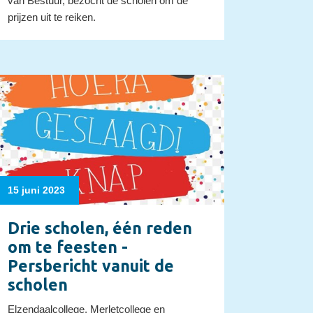
van Bestuur, bezocht de scholen om de
prijzen uit te reiken.
15 juni 2023
Drie scholen, één reden
om te feesten -
Persbericht vanuit de
scholen
Elzendaalcollege, Merletcollege en