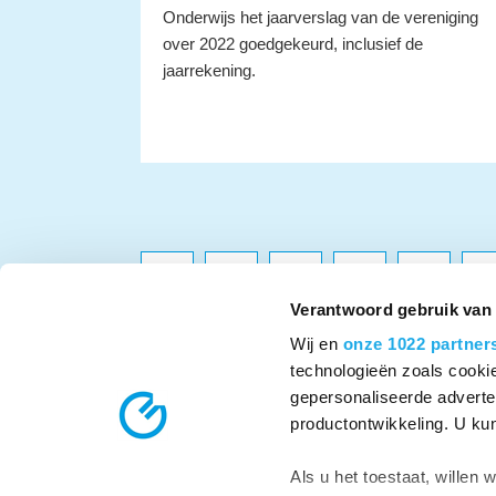
Onderwijs het jaarverslag van de vereniging
over 2022 goedgekeurd, inclusief de
jaarrekening.
1
2
3
4
5
6
Verantwoord gebruik van
Wij en
onze 1022 partner
technologieën zoals cookie
gepersonaliseerde adverten
productontwikkeling. U ku
vereniging Ons Middelba
Telefoon:
013 – 595 55 00
E-mail:
info@om
Als u het toestaat, willen 