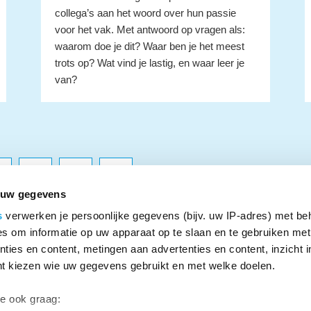
collega’s aan het woord over hun passie
voor het vak. Met antwoord op vragen als:
waarom doe je dit? Waar ben je het meest
trots op? Wat vind je lastig, en waar leer je
van?
7
8
9
 uw gegevens
s
verwerken je persoonlijke gegevens (bijv. uw IP-adres) met be
s om informatie op uw apparaat op te slaan en te gebruiken met
ties en content, metingen aan advertenties en content, inzicht i
nt kiezen wie uw gegevens gebruikt en met welke doelen.
ar Onderwijs
o.nl
we ook graag: