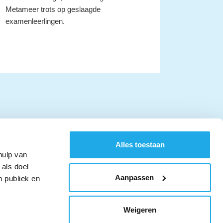
Metameer trots op geslaagde
examenleerlingen.
Alles toestaan
hulp van
 als doel
Aanpassen
n publiek en
Volg ons op Youtube
Volg ons op LinkedIn
Volg ons op Twi
Weigeren