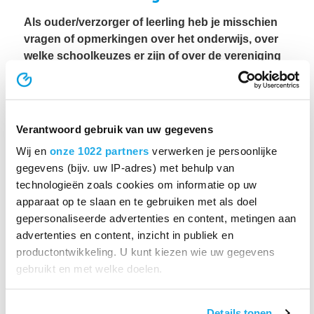
Als ouder/verzorger of leerling heb je misschien
vragen of opmerkingen over het onderwijs, over
welke schoolkeuzes er zijn of over de vereniging
waaronder je school valt. Misschien wil je
meepraten over het beleid van de vereniging of
heb je een klacht of opmerking. Je kunt hierover,
naast natuurlijk met je school, contact opnemen
Verantwoord gebruik van uw gegevens
met een van de medewerkers binnen de
Wij en
onze 1022 partners
verwerken je persoonlijke
vereniging.
gegevens (bijv. uw IP-adres) met behulp van
Ga (rechts in het menu) naar het onderwerp waarover
technologieën zoals cookies om informatie op uw
je meer informatie wilt. Mocht je er niet uitkomen mail
apparaat op te slaan en te gebruiken met als doel
dan naar
info@OMO.nl
en we helpen je op weg.
gepersonaliseerde advertenties en content, metingen aan
advertenties en content, inzicht in publiek en
Heb je een vraag of wil je informatie over de
productontwikkeling. U kunt kiezen wie uw gegevens
recente cyberaanval op Iddink Learning Materials.
gebruikt en met welke doelen.
Ga naar dit nieuwsbericht.
Als u het toestaat, willen we ook graag:
Details tonen