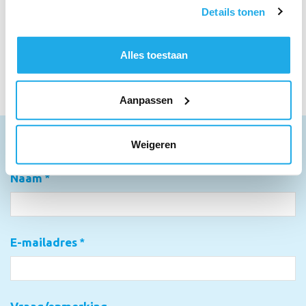
Als u het toestaat, willen we ook graag:
Aanmelden Nieuwsbrief Jaarverslag
Details tonen
Informatie verzamelen over uw geografische
locatie, die tot een paar meter nauwkeurig kan zijn
Aanmelden Persberichten
Uw apparaat identificeren door het actief te
Alles toestaan
scannen op specifieke eigenschappen (fingerprinting)
Vertrouwenspersonen
Lees meer over hoe uw persoonlijke gegevens worden
Aanpassen
verwerkt en stel uw voorkeuren in het
detailgedeelte
in.
U kunt uw toestemming op elk moment wijzigen of
intrekken in de Cookieverklaring.
Weigeren
Heb je een vraag?
We gebruiken cookies om content en advertenties te
Naam
*
personaliseren, om functies voor social media te bieden
en om ons websiteverkeer te analyseren. Ook delen we
informatie over uw gebruik van onze site met onze
partners voor social media, adverteren en analyse. Deze
E-mailadres
*
partners kunnen deze gegevens combineren met andere
informatie die u aan ze heeft verstrekt of die ze hebben
verzameld op basis van uw gebruik van hun services.