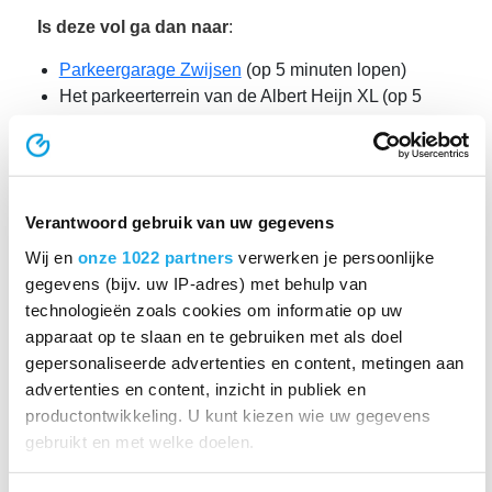
Is deze vol ga dan naar
:
Parkeergarage Zwijsen
(op 5 minuten lopen)
Het parkeerterrein van de Albert Heijn XL (op 5
minuten lopen)
Parkeergarage Pieter Vreedeplein (op 10 minuten
lopen)
Parkeergarage 013-Tivoli, Achter de Heuvel 3 (15
Verantwoord gebruik van uw gegevens
minuten lopen)
Wij en
onze 1022 partners
verwerken je persoonlijke
gegevens (bijv. uw IP-adres) met behulp van
Routebeschrijving
technologieën zoals cookies om informatie op uw
apparaat op te slaan en te gebruiken met als doel
gepersonaliseerde advertenties en content, metingen aan
Pers en media
advertenties en content, inzicht in publiek en
productontwikkeling. U kunt kiezen wie uw gegevens
Klachtenregelingen
gebruikt en met welke doelen.