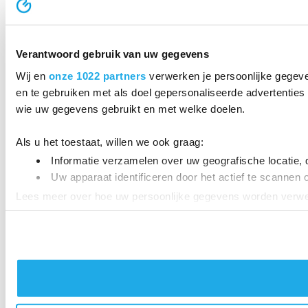
Verantwoord gebruik van uw gegevens
Wij en
onze 1022 partners
verwerken je persoonlijke gegeve
en te gebruiken met als doel gepersonaliseerde advertenties 
wie uw gegevens gebruikt en met welke doelen.
Als u het toestaat, willen we ook graag:
Informatie verzamelen over uw geografische locatie, 
Uw apparaat identificeren door het actief te scannen 
Lees meer over hoe uw persoonlijke gegevens worden verwer
intrekken in de Cookieverklaring.
We gebruiken cookies om content en advertenties te persona
informatie over uw gebruik van onze site met onze partner
informatie die u aan ze heeft verstrekt of die ze hebben ver