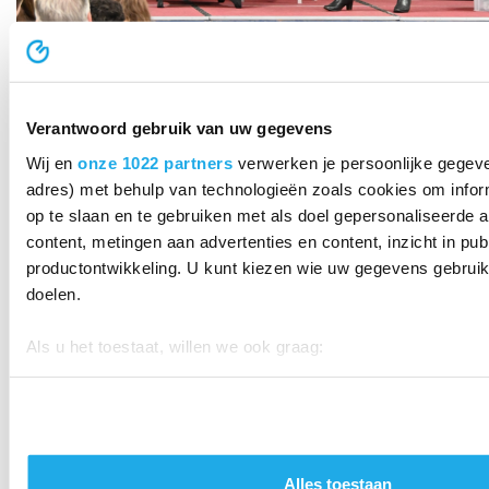
Verantwoord gebruik van uw gegevens
Toekomstdag
Scholengemeenschap Were Di organiseerde een
Wij en
onze 1022 partners
verwerken je persoonlijke gegeven
toekomstdag rondom twee actuele thema’s: kunstmatige
adres) met behulp van technologieën zoals cookies om infor
intelligentie (AI) en duurzaamheid.
op te slaan en te gebruiken met als doel gepersonaliseerde a
content, metingen aan advertenties en content, inzicht in pub
Ontdek meer
productontwikkeling. U kunt kiezen wie uw gegevens gebruik
doelen.
Als u het toestaat, willen we ook graag:
Informatie verzamelen over uw geografische locatie, d
meter nauwkeurig kan zijn
Uw apparaat identificeren door het actief te scannen 
eigenschappen (fingerprinting)
Alles toestaan
Lees meer over hoe uw persoonlijke gegevens worden verwe