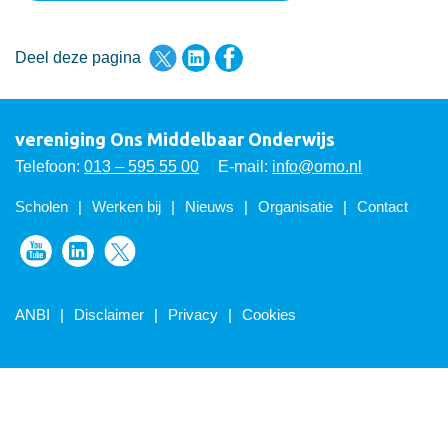
Deel deze pagina via Twitter
Deel deze pagina via LinkedI
Deel deze pagina via F
Deel deze pagina
vereniging Ons Middelbaar Onderwijs
Telefoon:
013 – 595 55 00
E-mail:
info@omo.nl
Scholen
Werken bij
Nieuws
Organisatie
Contact
Volg ons op Youtube
Volg ons op LinkedIn
Volg ons op Twitter
ANBI
Disclaimer
Privacy
Cookies