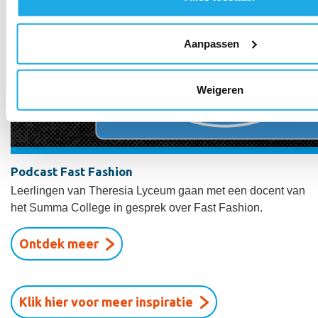
voorkeuren in het
detailgedeelte
in. U kunt uw toestemming
wijzigen of intrekken in de Cookieverklaring.
Aanpassen
We gebruiken cookies om content en advertenties te persona
voor social media te bieden en om ons websiteverkeer te an
Weigeren
we informatie over uw gebruik van onze site met onze partne
adverteren en analyse. Deze partners kunnen deze gegeve
andere informatie die u aan ze heeft verstrekt of die ze heb
basis van uw gebruik van hun services.
Podcast Fast Fashion
Leerlingen van Theresia Lyceum gaan met een docent van
het Summa College in gesprek over Fast Fashion.
Ontdek meer
Klik hier voor meer inspiratie